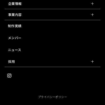
企業情報
事業内容
制作実績
メンバー
ニュース
採用
I
n
s
t
a
g
r
プライバシーポリシー
a