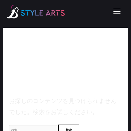
内
検
容
索
を
対
ス
象:
長岡地方創生推進部ミラ
キ
イエ長岡企画推進室
ッ
プ
お探しのコンテンツを見つけられません
でした。検索をお試しください。