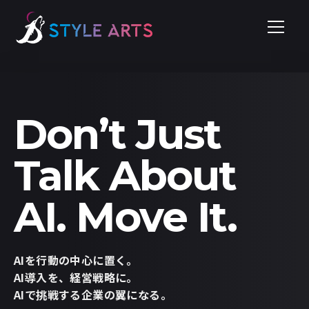
内
容
を
ス
キ
Don’t Just
ッ
Talk About
プ
AI. Move It.
AIを行動の中心に置く。
AI導入を、経営戦略に。
AIで挑戦する企業の翼になる。